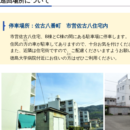
巡回場所について
停車場所：佐古八番町 市営佐古八住宅内
市営佐古八住宅、B棟とC棟の間にある駐車場に停車します。
かた
住民の
方
の車が駐車してありますので、十分お気を付けくだ
また、近隣は住宅街ですので、ご配慮くださいますようお願
かた
徳島大学病院付近にお住いの
方
はぜひご利用ください。