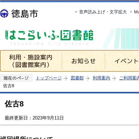
このページの本文へ移動
音声読み上げ・文字拡大
Mu
トップページ
図書館
利用案内
ご利用案
佐古8
佐古8
最終更新日：2023年9月11日