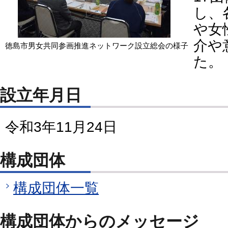
し、
や女
介や
徳島市男女共同参画推進ネットワーク設立総会の様子
た。
設立年月日
令和3年11月24日
構成団体
構成団体一覧
構成団体からのメッセージ