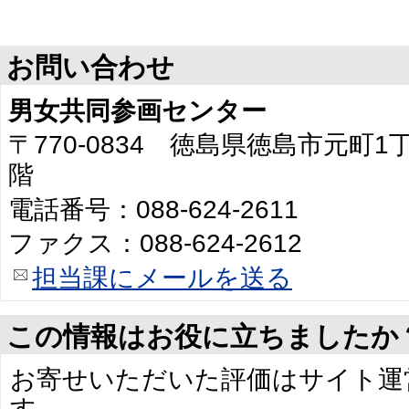
お問い合わせ
男女共同参画センター
〒770-0834 徳島県徳島市元町
階
電話番号：088-624-2611
ファクス：088-624-2612
担当課にメールを送る
この情報はお役に立ちましたか
お寄せいただいた評価はサイト運
す。