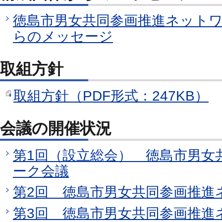
徳島市男女共同参画推進ネット
らのメッセージ
取組方針
取組方針（PDF形式：247KB）
会議の開催状況
第1回（設立総会） 徳島市男女
ーク会議
第2回 徳島市男女共同参画推進
第3回 徳島市男女共同参画推進