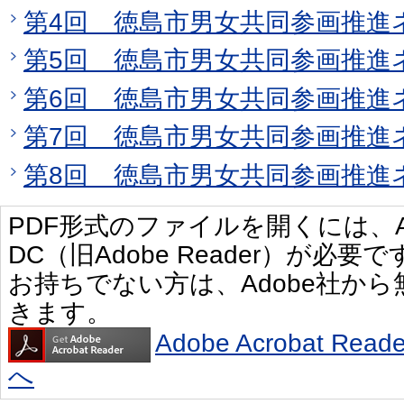
第4回 徳島市男女共同参画推進
第5回 徳島市男女共同参画推進
第6回 徳島市男女共同参画推進
第7回 徳島市男女共同参画推進
第8回 徳島市男女共同参画推進
PDF形式のファイルを開くには、Adobe 
DC（旧Adobe Reader）が必要で
お持ちでない方は、Adobe社か
きます。
Adobe Acrobat R
へ