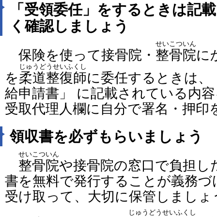
「受領委任」をするときは記載
く確認しましょう
せいこついん
保険を使って接骨院・
整骨院
に
じゅうどうせいふくし
を
柔道整復師
に委任するときは、
給申請書」 に記載されている内
受取代理人欄に自分で署名・押印
領収書を必ずもらいましょう
せいこついん
整骨院
や接骨院の窓口で負担し
書を無料で発行することが義務づ
受け取って、大切に保管しましょ
じゅうどうせいふくし