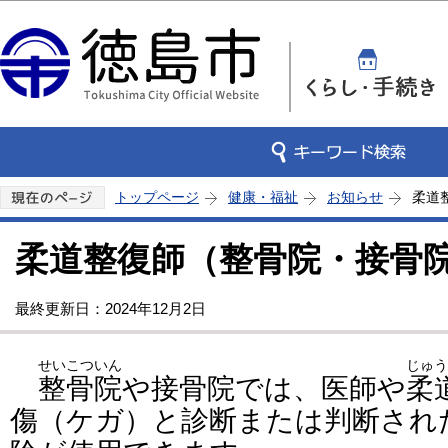
この
トップページ
健康・福祉
お知らせ
柔道
柔道整復師（整骨院・接骨
最終更新日：2024年12月2日
せいこついん
じゅう
整骨院
や接骨院では、医師や
柔
傷（ケガ）と診断または判断され