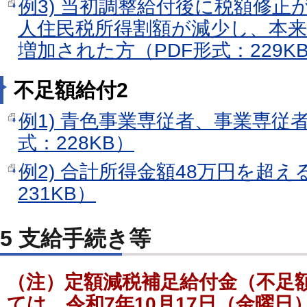
例3) 当初調整給付後に税額修正
人住民税所得割額が減少し、本
増加された方（PDF形式：229K
不足額給付2
例1) 青色事業専従者、事業専従
式：228KB）
例2) 合計所得金額48万円を超え
231KB）
5 支給手続き等
（注）定額減税補足給付金（不足
ては、令和7年10月17日（金曜日