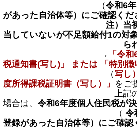
（
令和6
があった自治体等）にご確認くだ
注）当
当していないが不足額給付1の対
ら
→
「令和
税通知書(写し)」 または 「特別
（
写し
度所得課税証明書（写し）」
をご
上記の書類をご
場合は、
令和6年度個人住民税が
（
令
登録があった自治体等）にご確認