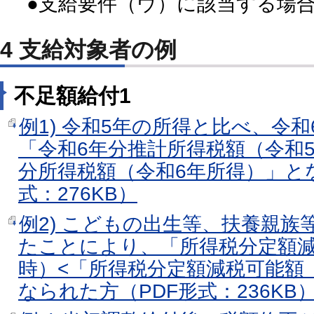
●支給要件（ウ）に該当する場
4 支給対象者の例
不足額給付1
例1) 令和5年の所得と比べ、令
「令和6年分推計所得税額（令和5
分所得税額（令和6年所得）」と
式：276KB）
例2) こどもの出生等、扶養親族
たことにより、「所得税分定額
時）<「所得税分定額減税可能額
なられた方（PDF形式：236KB