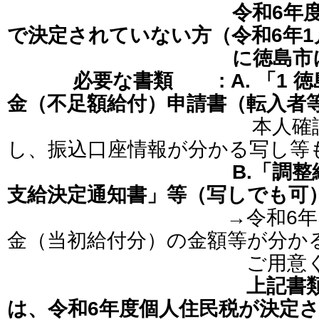
令和6年
で決定されていない方（令和6年1
に徳島市に転入さ
必要な書類 : A. 「1
金（不足額給付）申請書（転入者
本人確認ができ
し、振込口座情報が分かる写し等
B.「調整給付金の
支給決定通知書」等（写しでも可
→令和6年に給付さ
金（当初給付分）の金額等が分か
ご用意くださ
上記書
は、令和6年度個人住民税が決定