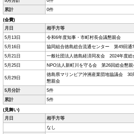
5月分計
0件
累計
0件
(会費)
月日
相手方等
5月13日
令和6年度知事・市町村長会議懇親会
5月16日
協同組合徳島総合流通センター 第49回通
5月21日
一般社団法人徳島経済同友会 2024年度
5月25日
NPO法人新町川を守る会 第26回総会懇親
徳島県マリンピア沖洲産業団地協議会 30
5月29日
懇親会
5月分計
5件
累計
5件
(見舞い)
月日
相手方等
なし