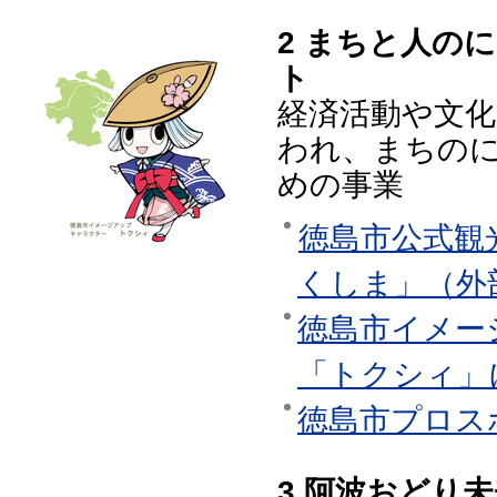
2 まちと人の
ト
経済活動や文
われ、まちの
めの事業
徳島市公式観光
くしま」（外
徳島市イメー
「トクシィ」
徳島市プロス
3 阿波おどり