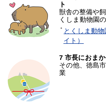
ト
獣舎の整備や
くしま動物園
とくしま動物
イト）
7 市長におま
その他、徳島
業