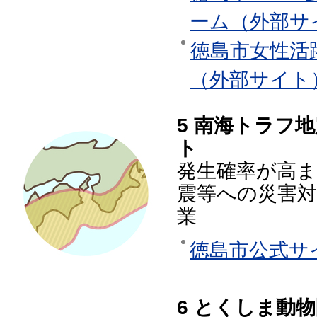
ーム（外部サ
徳島市女性活
（外部サイト
5 南海トラフ
ト
発生確率が高
震等への災害
業
徳島市公式サ
6 とくしま動