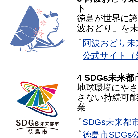
ト
徳島が世界に
波おどり」を
阿波おどり未
公式サイト（
4 SDGs未来
地球環境にや
さない持続可
業
SDGs未来都
徳島市SDG