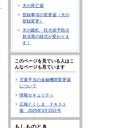
犬の死亡届
登録事項の変更届（犬の
登録変更）
犬の鑑札・狂犬病予防注
射済票の様式が変わりま
す！
を
このページを見ている人はこ
んなページも見ています
児童手当の金融機関変更届
について
情報セキュリティ
広報とくしま テキスト
版 2025年3月15日号
もしものとき