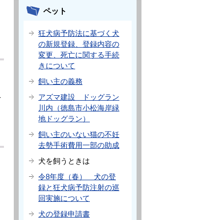
ペット
狂犬病予防法に基づく犬
の新規登録、登録内容の
変更、死亡に関する手続
きについて
飼い主の義務
アズマ建設 ドッグラン
予
川内（徳島市小松海岸緑
地ドッグラン）
飼い主のいない猫の不妊
去勢手術費用一部の助成
犬を飼うときは
令8年度（春） 犬の登
録と狂犬病予防注射の巡
回実施について
犬の登録申請書