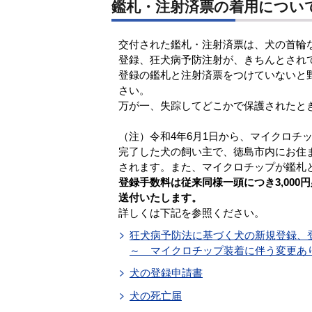
鑑札・注射済票の着用につい
交付された鑑札・注射済票は、犬の首輪
登録、狂犬病予防注射が、きちんとされ
登録の鑑札と注射済票をつけていないと
さい。
万が一、失踪してどこかで保護されたと
（注）令和4年6月1日から、マイクロチ
完了した犬の飼い主で、徳島市内にお住
されます。また、マイクロチップが鑑札
登録手数料は従来同様一頭につき3,00
送付いたします。
詳しくは下記を参照ください。
狂犬病予防法に基づく犬の新規登録、登
～ マイクロチップ装着に伴う変更あ
犬の登録申請書
犬の死亡届