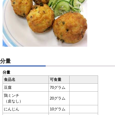
分量
分量
食品名
可食量
豆腐
70グラム
鶏ミンチ
20グラム
（皮なし）
にんじん
10グラム