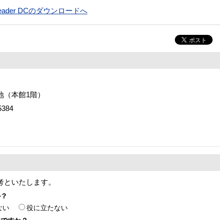
t Reader DCのダウンロードへ
番地（本館1階）
384
考といたします。
か？
ない
役に立たない