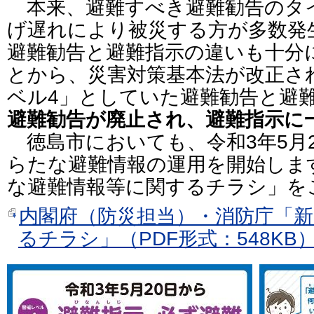
本来、避難すべき避難勧告のタ
げ遅れにより被災する方が多数発
避難勧告と避難指示の違いも十分
とから、災害対策基本法が改正さ
ベル4」としていた避難勧告と避
避難勧告が廃止され、避難指示に
徳島市においても、令和3年5月
らたな避難情報の運用を開始しま
な避難情報等に関するチラシ」を
内閣府（防災担当）・消防庁「
るチラシ」（PDF形式：548KB