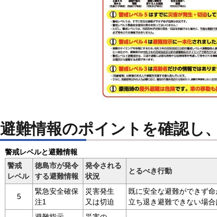
避難情報のポイントを確認し
警戒レベルと避難情報
警戒
徳島市が発令
発令される
とるべき行動
レベル
する避難情報
状況
緊急安全確保
災害発生
既に安全な避難ができず命
5
注1
又は切迫
立ち退き避難できない場合
避難指示
災害の