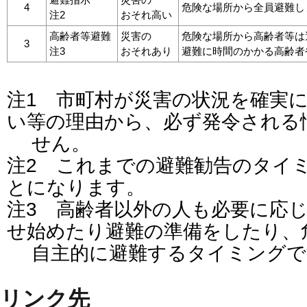
4
危険な場所から全員避難し
注2
おそれ高い
高齢者等避難
災害の
危険な場所から高齢者等は
3
注3
おそれあり
避難に時間のかかる高齢者
注1 市町村が災害の状況を確実
い等の理由から、必ず発令される
せん。
注2 これまでの避難勧告のタイ
とになります。
注3 高齢者以外の人も必要に応
せ始めたり避難の準備をしたり、
自主的に避難するタイミングで
リンク先