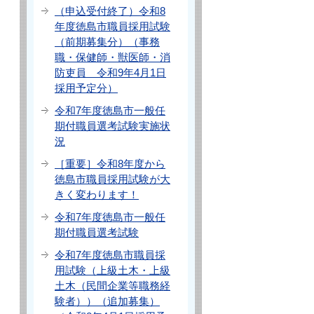
（申込受付終了）令和8
年度徳島市職員採用試験
（前期募集分）（事務
職・保健師・獣医師・消
防吏員 令和9年4月1日
採用予定分）
令和7年度徳島市一般任
期付職員選考試験実施状
況
［重要］令和8年度から
徳島市職員採用試験が大
きく変わります！
令和7年度徳島市一般任
期付職員選考試験
令和7年度徳島市職員採
用試験（上級土木・上級
土木（民間企業等職務経
験者））（追加募集）