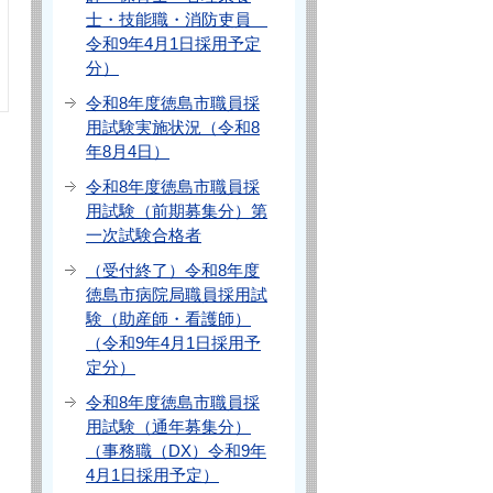
士・技能職・消防吏員
令和9年4月1日採用予定
分）
令和8年度徳島市職員採
用試験実施状況（令和8
年8月4日）
令和8年度徳島市職員採
用試験（前期募集分）第
一次試験合格者
（受付終了）令和8年度
徳島市病院局職員採用試
験（助産師・看護師）
（令和9年4月1日採用予
定分）
令和8年度徳島市職員採
用試験（通年募集分）
（事務職（DX）令和9年
4月1日採用予定）