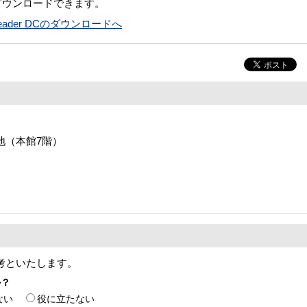
ダウンロードできます。
t Reader DCのダウンロードへ
番地（本館7階）
考といたします。
か？
ない
役に立たない