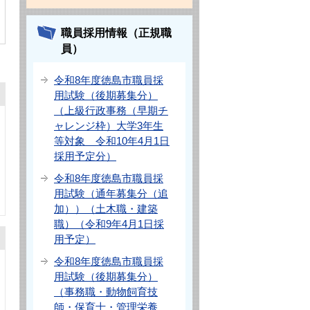
職員採用情報（正規職
員）
令和8年度徳島市職員採
用試験（後期募集分）
（上級行政事務（早期チ
ャレンジ枠）大学3年生
等対象 令和10年4月1日
採用予定分）
令和8年度徳島市職員採
用試験（通年募集分（追
加））（土木職・建築
職）（令和9年4月1日採
用予定）
令和8年度徳島市職員採
用試験（後期募集分）
（事務職・動物飼育技
師・保育士・管理栄養