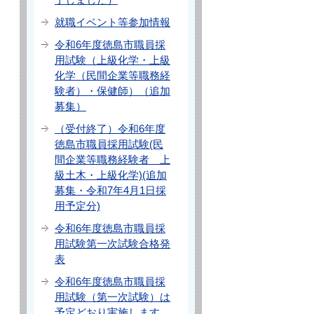
就職イベント等参加情報
令和6年度徳島市職員採
用試験（上級化学・上級
化学（民間企業等職務経
験者）・保健師）（追加
募集）
（受付終了）令和6年度
徳島市職員採用試験(民
間企業等職務経験者 上
級土木・上級化学)(追加
募集・令和7年4月1日採
用予定分)
令和6年度徳島市職員採
用試験第一次試験合格発
表
令和6年度徳島市職員採
用試験（第一次試験）は
予定どおり実施します