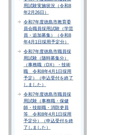
用試験実施状況（令和8
年2月26日）
令和7年度徳島市教育委
員会職員採用試験（学芸
員・追加募集）（令和8
年4月1日採用予定分）
令和7年度徳島市職員採
用試験（随時募集分）
（事務職（DX）・技術
職 令和8年4月1日採用
予定）（申込受付を終了
しました）
令和7年度徳島市職員採
用試験（事務職・保健
師・技能職・消防吏員
等 令和8年4月1日採用
予定分）（申込受付を終
了しました）