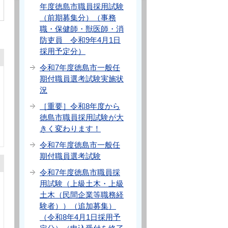
年度徳島市職員採用試験
（前期募集分）（事務
職・保健師・獣医師・消
防吏員 令和9年4月1日
採用予定分）
令和7年度徳島市一般任
期付職員選考試験実施状
況
［重要］令和8年度から
徳島市職員採用試験が大
きく変わります！
令和7年度徳島市一般任
期付職員選考試験
令和7年度徳島市職員採
用試験（上級土木・上級
土木（民間企業等職務経
験者））（追加募集）
（令和8年4月1日採用予