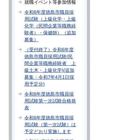
就職イベント等参加情報
令和6年度徳島市職員採
用試験（上級化学・上級
化学（民間企業等職務経
験者）・保健師）（追加
募集）
（受付終了）令和6年度
徳島市職員採用試験(民
間企業等職務経験者 上
級土木・上級化学)(追加
募集・令和7年4月1日採
用予定分)
令和6年度徳島市職員採
用試験第一次試験合格発
表
令和6年度徳島市職員採
用試験（第一次試験）は
予定どおり実施します