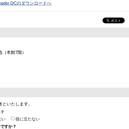
t Reader DCのダウンロードへ
番地（本館7階）
考といたします。
か？
ない
役に立たない
たですか？