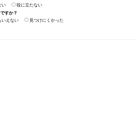
ない
役に立たない
たですか？
もいえない
見つけにくかった