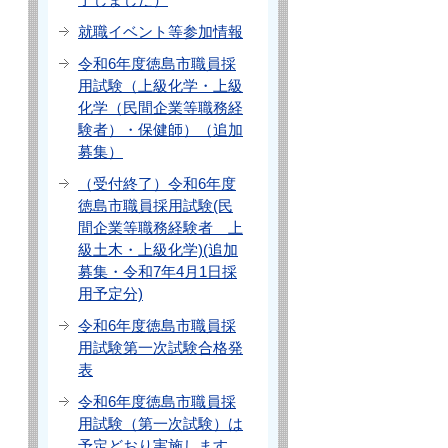
就職イベント等参加情報
令和6年度徳島市職員採
用試験（上級化学・上級
化学（民間企業等職務経
験者）・保健師）（追加
募集）
（受付終了）令和6年度
徳島市職員採用試験(民
間企業等職務経験者 上
級土木・上級化学)(追加
募集・令和7年4月1日採
用予定分)
令和6年度徳島市職員採
用試験第一次試験合格発
表
令和6年度徳島市職員採
用試験（第一次試験）は
予定どおり実施します