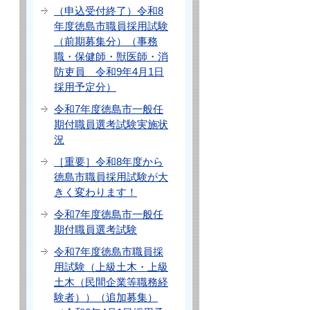
（申込受付終了）令和8
年度徳島市職員採用試験
（前期募集分）（事務
職・保健師・獣医師・消
防吏員 令和9年4月1日
採用予定分）
令和7年度徳島市一般任
期付職員選考試験実施状
況
［重要］令和8年度から
徳島市職員採用試験が大
きく変わります！
令和7年度徳島市一般任
期付職員選考試験
令和7年度徳島市職員採
用試験（上級土木・上級
土木（民間企業等職務経
験者））（追加募集）