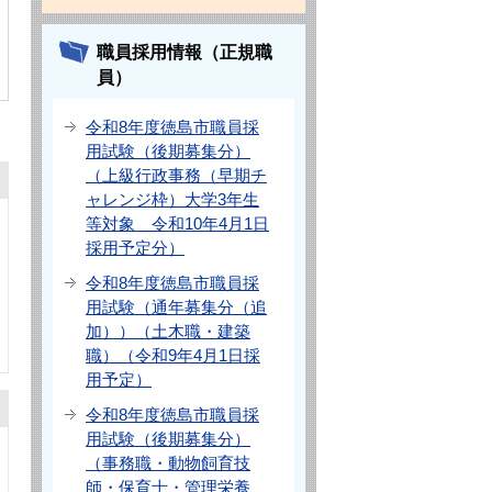
職員採用情報（正規職
員）
令和8年度徳島市職員採
用試験（後期募集分）
（上級行政事務（早期チ
ャレンジ枠）大学3年生
等対象 令和10年4月1日
採用予定分）
令和8年度徳島市職員採
用試験（通年募集分（追
加））（土木職・建築
職）（令和9年4月1日採
用予定）
令和8年度徳島市職員採
用試験（後期募集分）
（事務職・動物飼育技
師・保育士・管理栄養