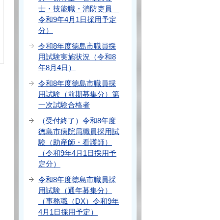
士・技能職・消防吏員
令和9年4月1日採用予定
分）
令和8年度徳島市職員採
用試験実施状況（令和8
年8月4日）
令和8年度徳島市職員採
用試験（前期募集分）第
一次試験合格者
（受付終了）令和8年度
徳島市病院局職員採用試
験（助産師・看護師）
（令和9年4月1日採用予
定分）
令和8年度徳島市職員採
用試験（通年募集分）
（事務職（DX）令和9年
4月1日採用予定）