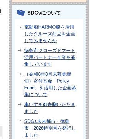
開
SDGsについて
電動船HARMO艇を活用
したクルーズ商品を企画
してみませんか
徳島市クローズドマート
活用パートナー企業を募
集しています
（令和8年8月末募集締
切）寄付基金「Policy
Fund」を活用した企画募
集について
車いすを御寄贈いただき
ました
SDGs未来都市・徳島
市 2026特別号を発行し
ました