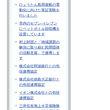
ひょうたん島周遊船の電
動化に向けた実証実験を
行いました
市内のセブン-イレブン
にペットボトル回収機を
設置しています
村上財団と「地域課題の
解決に取り組む民間団体
の活動支援」で連携しま
す
株式会社阿波銀行との包
括連携協定
株式会社徳島大正銀行と
の包括連携協定
イオン株式会社との包括
連携協定
三井住友海上火災保険株