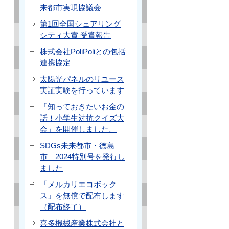
来都市実現協議会
第1回全国シェアリング
シティ大賞 受賞報告
株式会社PoliPoliとの包括
連携協定
太陽光パネルのリユース
実証実験を行っています
「知っておきたいお金の
話！小学生対抗クイズ大
会」を開催しました。
SDGs未来都市・徳島
市 2024特別号を発行し
ました
「メルカリエコボック
ス」を無償で配布します
（配布終了）
喜多機械産業株式会社と