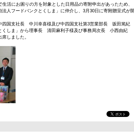
庭で生活にお困りの方を対象とした日用品の寄附申出があったため、
法人フードバンクとくしま」に仲介し、3月30日に寄附贈呈式が
四国支社長 中川幸喜様及び中四国支社第3営業部長 坂田篤紀
とくしま」から理事長 清田麻利子様及び事務局次長 小西由紀
出席しました。