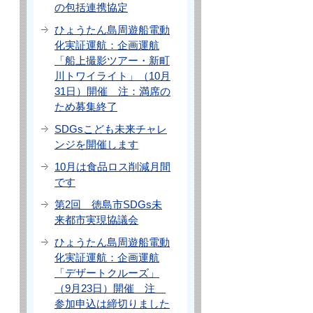
の包括連携協定
ひょうたん島周遊船電動
化実証運航：企画運航
「船上撮影ツアー・新町
川トワイライト」（10月
31日）開催 注：満席の
ため募集終了
SDGsこども未来チャレ
ンジを開催します
10月は食品ロス削減月間
です
第2回 徳島市SDGs未
来都市実現協議会
ひょうたん島周遊船電動
化実証運航：企画運航
「デザートクルーズ」
（9月23日）開催 注
参加申込は締切りました