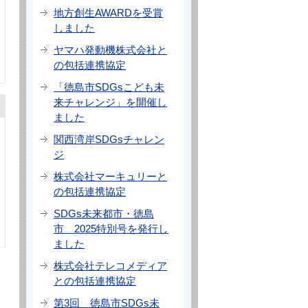
地方創生AWARDを受賞
しました
ヤマハ発動機株式会社と
の包括連携協定
「徳島市SDGsこども未
来チャレンジ」を開催し
ました
関西湾岸SDGsチャレン
ジ
株式会社マーキュリーと
の包括連携協定
SDGs未来都市・徳島
市 2025特別号を発行し
ました
株式会社テレコメディア
との包括連携協定
第3回 徳島市SDGs未