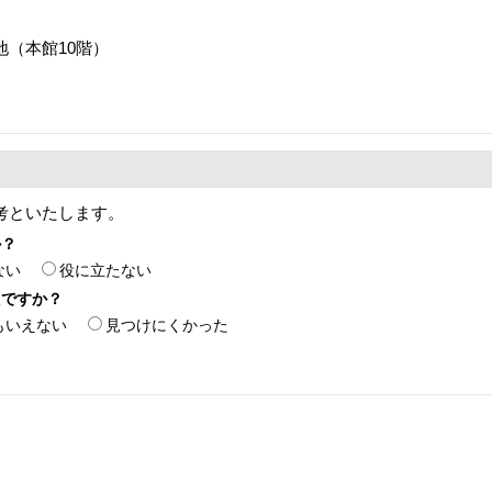
番地（本館10階）
考といたします。
か？
ない
役に立たない
たですか？
もいえない
見つけにくかった