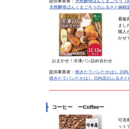
提供事業者：
天然酵母ぱんくまごろう（
天然酵母ぱんくまごろうのふるさと納税
看板
まし
職人
かせ
おまかせ！冷凍パン詰め合わせ
提供事業者：
焼きたてパンたかはし 川
焼きたてパンたかはし 川内店のふるさ
コーヒー ーCoffeeー
可否
ット