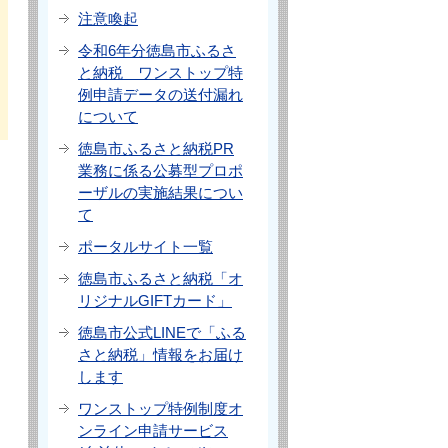
注意喚起
令和6年分徳島市ふるさ
と納税 ワンストップ特
例申請データの送付漏れ
について
徳島市ふるさと納税PR
業務に係る公募型プロポ
ーザルの実施結果につい
て
ポータルサイト一覧
徳島市ふるさと納税「オ
リジナルGIFTカード」
徳島市公式LINEで「ふる
さと納税」情報をお届け
します
ワンストップ特例制度オ
ンライン申請サービス