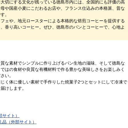
を大切にする文化が残っている徳島市内には、全国的にも評価の高
酵母や国産小麦にこだわるお店や、フランス仕込みの本格派、昔な
です。
カフェや、地元ロースターによる本格的な焙煎コーヒーを提供する
と、香り高いコーヒー。ぜひ、徳島市のパンとコーヒーで、心地よ
良質な素材でシンプルに作り上げるパン生地の滋味、そして徳島な
らではの食材や良質な有機材料で作る豊かな美味しさをお楽しみく
ださい。
同じく体に優しい素材で手作りした焼菓子2つとセットにして冷凍で
お届けします。
部サイト）
礼品（外部サイト）