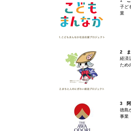
1
こ
子ど
業
2 
経済
ため
3 
徳島
事業