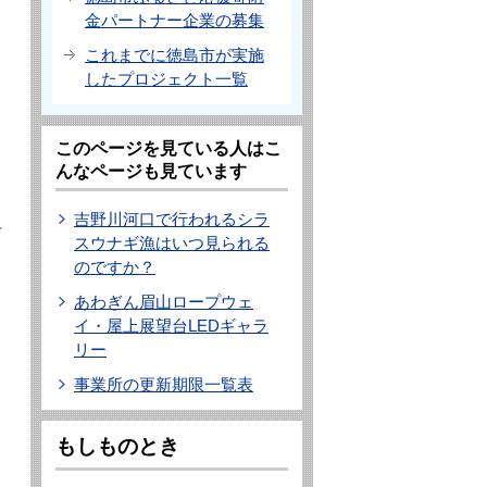
金パートナー企業の募集
これまでに徳島市が実施
したプロジェクト一覧
このページを見ている人はこ
んなページも見ています
吉野川河口で行われるシラ
育
スウナギ漁はいつ見られる
のですか？
あわぎん眉山ロープウェ
イ・屋上展望台LEDギャラ
リー
事業所の更新期限一覧表
もしものとき