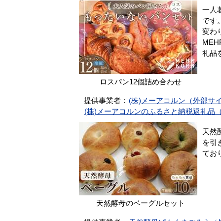
一人
です
変わ
ME
礼品
ロスパン12個詰め合わせ
提供事業者：
(株)メーアコルン（外部サ
(株)メーアコルンのふるさと納税返礼品
天然
を引
てお
天然酵母のベーグルセット