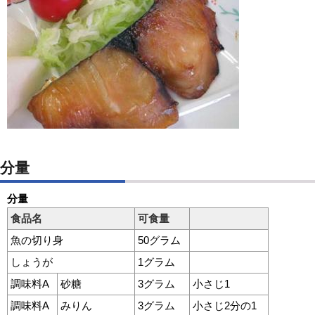
分量
分量
食品名
可食量
魚の切り身
50グラム
しょうが
1グラム
調味料A
砂糖
3グラム
小さじ1
調味料A
みりん
3グラム
小さじ2分の1