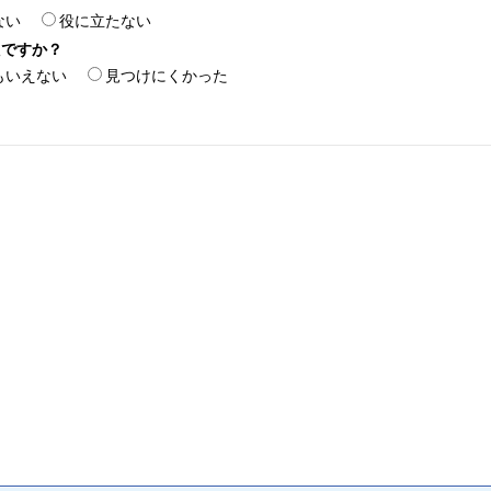
ない
役に立たない
たですか？
もいえない
見つけにくかった