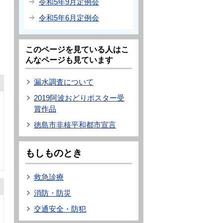
令和5年9月定例会
令和5年6月定例会
このページを見ている人はこ
んなページも見ています
漏水調査について
2019阿波おどりポスター受
賞作品
徳島市非核平和都市宣言
もしものとき
救急診療
消防・防災
交通安全・防犯