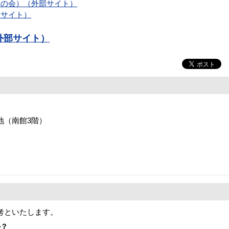
民の会）（外部サイト）
サイト）
外部サイト）
番地（南館3階）
考といたします。
か？