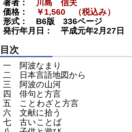
著者：
川島 信夫
価格：
￥1,560 （税込み）
形式： B6版 336ページ
発行年月日： 平成元年2月27日
目次
一 阿波なまり
二 日本言語地図から
三 阿波の山河
四 俳句と方言
五 ことわざと方言
六 文献に拾う
七 古いことば
八 子供と遊び