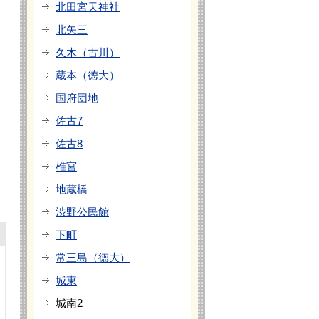
北田宮天神社
北矢三
久木（古川）
蔵本（徳大）
国府団地
佐古7
佐古8
椎宮
地蔵橋
渋野公民館
下町
常三島（徳大）
城東
城南2