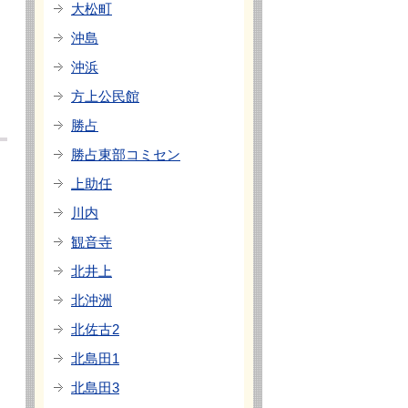
大松町
沖島
沖浜
方上公民館
勝占
勝占東部コミセン
上助任
川内
観音寺
北井上
北沖洲
北佐古2
北島田1
北島田3