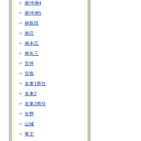
南沖洲4
南沖洲5
南島田
南庄
南末広
南矢三
宮井
宮島
名東1県住
名東2
名東2県住
矢野
山城
竜王