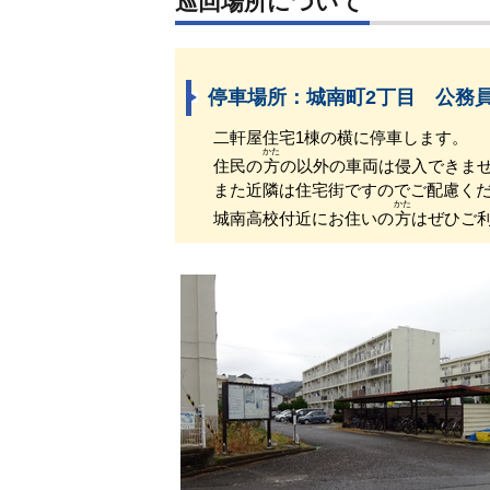
巡回場所について
停車場所：城南町2丁目 公務
二軒屋住宅1棟の横に停車します。
かた
住民の
方
の以外の車両は侵入できま
また近隣は住宅街ですのでご配慮くだ
かた
城南高校付近にお住いの
方
はぜひご