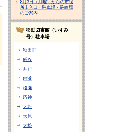
8月3日（月曜）からの市役
所出入口・駐車場・駐輪場
のご案内
移動図書館（いずみ
号）駐車場
秋田町
飯谷
井戸
内浜
榎瀬
応神
大坪
大原
大松