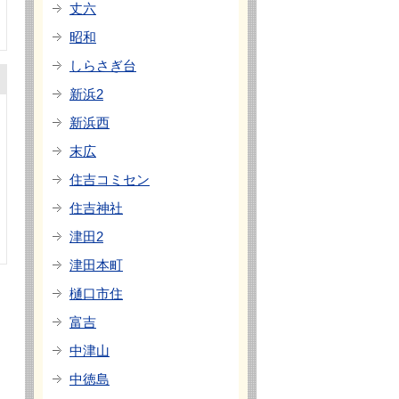
丈六
昭和
しらさぎ台
新浜2
新浜西
末広
住吉コミセン
住吉神社
津田2
津田本町
樋口市住
富吉
中津山
中徳島