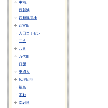
中前川
西新浜
西新浜団地
西富田
入田コミセン
二丈
八多
万代町
日開
東貞方
広坪団地
福島
不動
南岩延