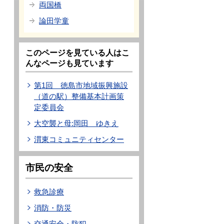
両国橋
論田学童
このページを見ている人はこ
んなページも見ています
第1回 徳島市地域振興施設
（道の駅）整備基本計画策
定委員会
大空襲と母:岡田 ゆきえ
渭東コミュニティセンター
市民の安全
救急診療
消防・防災
交通安全・防犯