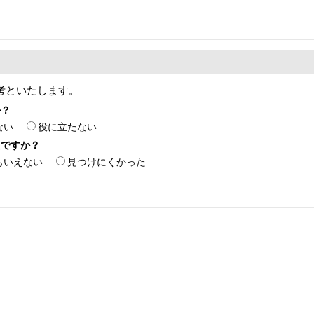
考といたします。
か？
ない
役に立たない
たですか？
もいえない
見つけにくかった