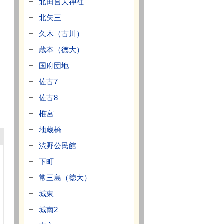
北田宮天神社
北矢三
久木（古川）
蔵本（徳大）
国府団地
佐古7
佐古8
椎宮
地蔵橋
渋野公民館
下町
常三島（徳大）
城東
城南2