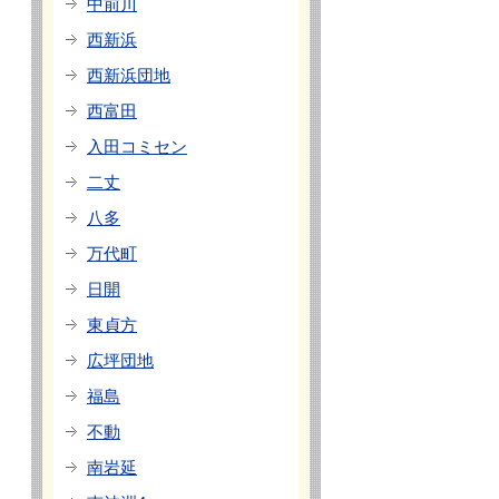
中前川
西新浜
西新浜団地
西富田
入田コミセン
二丈
八多
万代町
日開
東貞方
広坪団地
福島
不動
南岩延