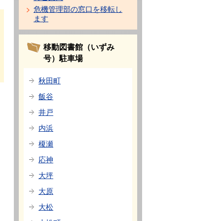
危機管理部の窓口を移転し
ます
移動図書館（いずみ
号）駐車場
秋田町
飯谷
井戸
内浜
榎瀬
応神
大坪
大原
大松