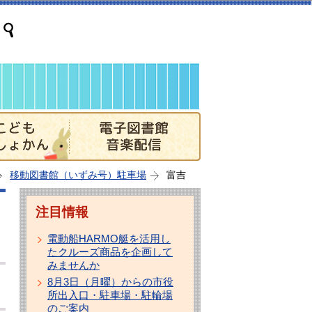
移動図書館（いずみ号）駐車場
富吉
注目情報
電動船HARMO艇を活用し
たクルーズ商品を企画して
みませんか
8月3日（月曜）からの市役
所出入口・駐車場・駐輪場
のご案内