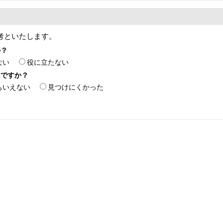
考といたします。
か？
ない
役に立たない
たですか？
もいえない
見つけにくかった