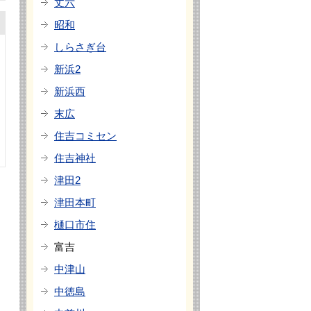
丈六
昭和
しらさぎ台
新浜2
新浜西
末広
住吉コミセン
住吉神社
津田2
津田本町
樋口市住
富吉
中津山
中徳島