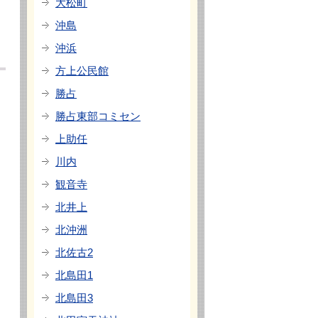
大松町
沖島
沖浜
方上公民館
勝占
勝占東部コミセン
上助任
川内
観音寺
北井上
北沖洲
北佐古2
北島田1
北島田3