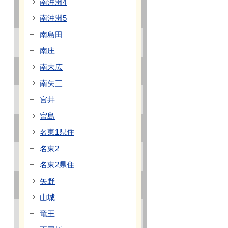
南沖洲4
南沖洲5
南島田
南庄
南末広
南矢三
宮井
宮島
名東1県住
名東2
名東2県住
矢野
山城
竜王