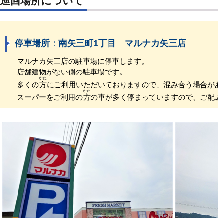
巡回場所について
停車場所：南矢三町1丁目 マルナカ矢三店
マルナカ矢三店の駐車場に停車します。
店舗建物がない側の駐車場です。
かた
多くの
方
にご利用いただいておりますので、混み合う場合が
かた
スーパーをご利用の
方
の車が多く停まっていますので、ご配