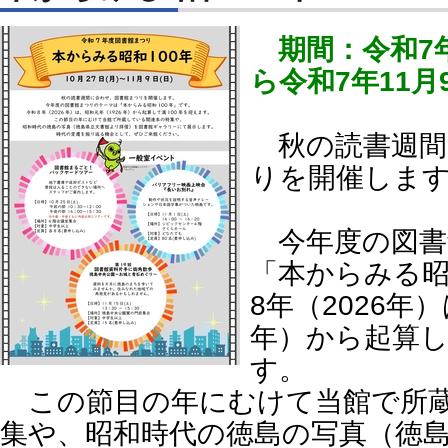
期間：令和7
ら令和7年11月
秋の読書週間
りを開催しま
今年度の図書
「本からみる昭
8年（2026年
年）から起算し
す。
この節目の年にむけて当館で所蔵
集や、昭和時代の徳島の写真（徳