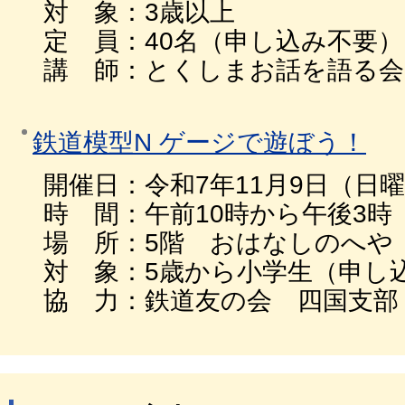
対 象：3歳以上
定 員：40名（申し込み不要）
講 師：とくしまお話を語る会
鉄道模型N ゲージで遊ぼう！
開催日：令和7年11月9日（日
時 間：午前10時から午後3時
場 所：5階 おはなしのへや
対 象：5歳から小学生（申し
協 力：鉄道友の会 四国支部