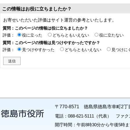
この情報はお役に立ちましたか？
お寄せいただいた評価はサイト運営の参考といたします。
質問：このページの情報は役に立ちましたか？
評価：
役に立った
どちらともいえない
役に立たない
質問：このページの情報は見つけやすかったですか？
評価：
見つけやすかった
どちらともいえない
見つけに
〒770-8571 徳島県徳島市幸町2丁
電話：088-621-5111（代表） ファクス：
開庁時間：午前8時30分から午後5時ま