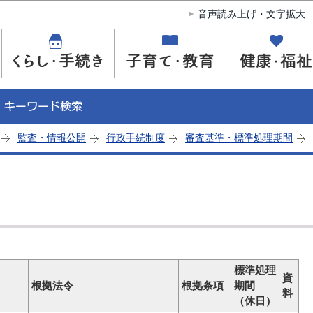
このページの本文へ移動
音声読み上げ・文字拡大
監査・情報公開
行政手続制度
審査基準・標準処理期間
標準処理
資
根拠法令
根拠条項
期間
料
（休日）