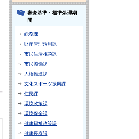
審査基準・標準処理期
間
総務課
財産管理活用課
市民生活相談課
市民協働課
人権推進課
文化スポーツ振興課
住民課
環境政策課
環境保全課
健康福祉政策課
健康長寿課