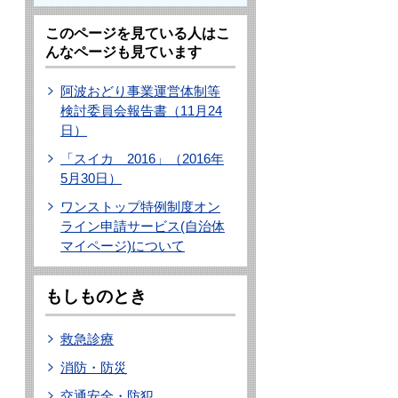
このページを見ている人はこ
んなページも見ています
阿波おどり事業運営体制等
検討委員会報告書（11月24
日）
「スイカ 2016」（2016年
5月30日）
ワンストップ特例制度オン
ライン申請サービス(自治体
マイページ)について
もしものとき
救急診療
消防・防災
交通安全・防犯