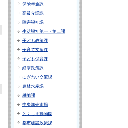
保険年金課
高齢介護課
障害福祉課
生活福祉第一・第二課
子ども政策課
子育て支援課
子ども保育課
経済政策課
にぎわい交流課
農林水産課
耕地課
中央卸売市場
とくしま動物園
都市建設政策課