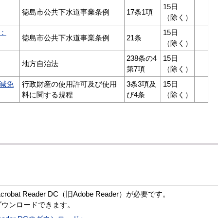
15日
徳島市公共下水道事業条例
17条1項
（除く）
：
15日
徳島市公共下水道事業条例
21条
（除く）
238条の4
15日
地方自治法
第7項
（除く）
減免
行政財産の使用許可及び使用
3条3項及
15日
料に関する規程
び4条
（除く）
bat Reader DC（旧Adobe Reader）が必要です。
ダウンロードできます。