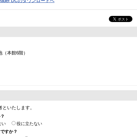
t Reader DCのダウンロードへ
番地（本館6階）
考といたします。
か？
ない
役に立たない
たですか？