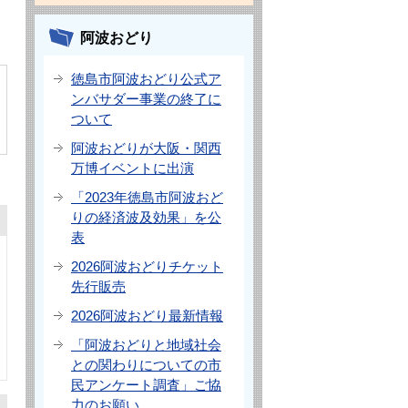
阿波おどり
徳島市阿波おどり公式ア
ンバサダー事業の終了に
ついて
阿波おどりが大阪・関西
万博イベントに出演
「2023年徳島市阿波おど
りの経済波及効果」を公
表
2026阿波おどりチケット
先行販売
2026阿波おどり最新情報
「阿波おどりと地域社会
との関わりについての市
民アンケート調査」ご協
力のお願い