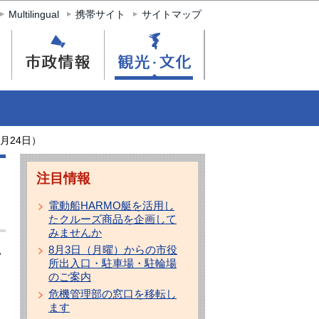
Multilingual
携帯サイト
サイトマップ
月24日）
注目情報
電動船HARMO艇を活用し
たクルーズ商品を企画して
みませんか
8月3日（月曜）からの市役
営
所出入口・駐車場・駐輪場
のご案内
危機管理部の窓口を移転し
ます