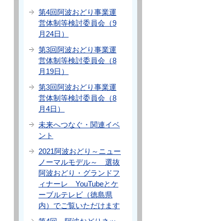
第4回阿波おどり事業運
営体制等検討委員会（9
月24日）
第3回阿波おどり事業運
営体制等検討委員会（8
月19日）
第3回阿波おどり事業運
営体制等検討委員会（8
月4日）
未来へつなぐ・関連イベ
ント
2021阿波おどり～ニュー
ノーマルモデル～ 選抜
阿波おどり・グランドフ
ィナーレ YouTubeとケ
ーブルテレビ（徳島県
内）でご覧いただけます