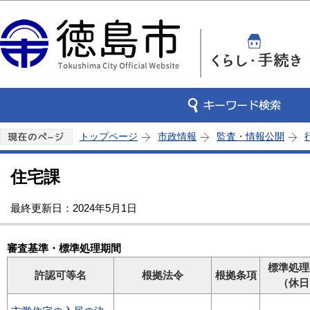
この
トップページ
市政情報
監査・情報公開
住宅課
最終更新日：2024年5月1日
審査基準・標準処理期間
標準処理
許認可等名
根拠法令
根拠条項
（休日