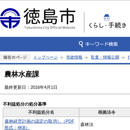
この
トップページ
市政情報
監査・情報公開
農林水産課
最終更新日：2016年4月1日
不利益処分の処分基準
不利益処分名
根拠法令
森林経営計画の認定の取消し（PDF
森林法
形式：4KB）