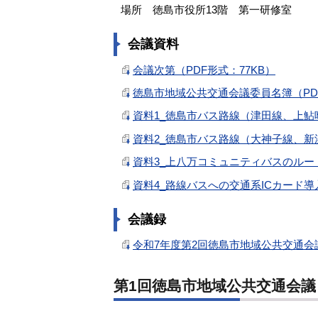
場所 徳島市役所13階 第一研修室
会議資料
会議次第（PDF形式：77KB）
徳島市地域公共交通会議委員名簿（PDF
資料1_徳島市バス路線（津田線、上鮎喰
資料2_徳島市バス路線（大神子線、新浜
資料3_上八万コミュニティバスのルート変
資料4_路線バスへの交通系ICカード導入
会議録
令和7年度第2回徳島市地域公共交通会議
第1回徳島市地域公共交通会議