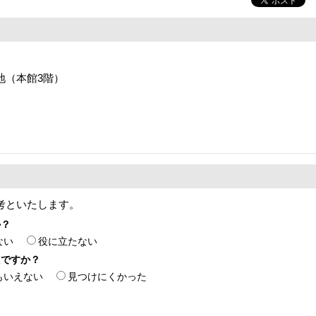
番地（本館3階）
考といたします。
か？
ない
役に立たない
たですか？
もいえない
見つけにくかった