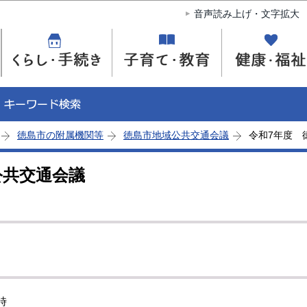
このページの本文へ移動
音声読み上げ・文字拡大
徳島市の附属機関等
徳島市地域公共交通会議
令和7年度 
公共交通会議
時