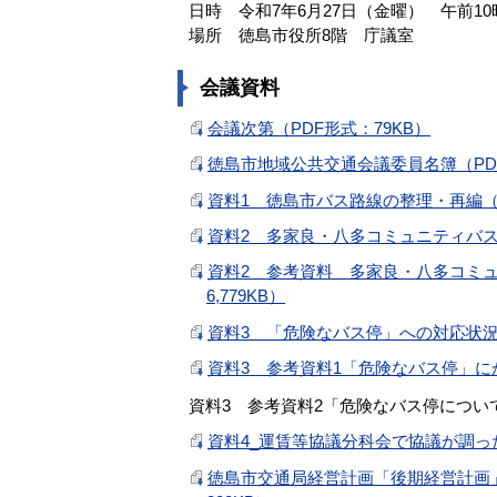
日時 令和7年6月27日（金曜） 午前10
場所 徳島市役所8階 庁議室
会議資料
会議次第（PDF形式：79KB）
徳島市地域公共交通会議委員名簿（PDF
資料1 徳島市バス路線の整理・再編（案）
資料2 多家良・八多コミュニティバス「
資料2 参考資料 多家良・八多コミュ
6,779KB）
資料3 「危険なバス停」への対応状況に
資料3 参考資料1「危険なバス停」にか
資料3 参考資料2「危険なバス停につい
資料4_運賃等協議分科会で協議が調った
徳島市交通局経営計画「後期経営計画」