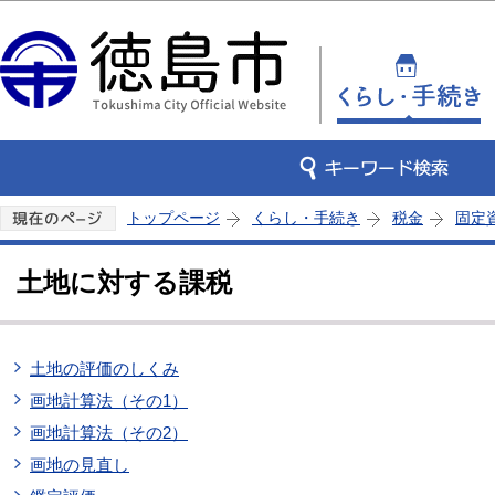
この
トップページ
くらし・手続き
税金
固定
土地に対する課税
土地の評価のしくみ
画地計算法（その1）
画地計算法（その2）
画地の見直し