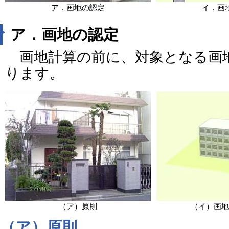
ア．画地の認定
イ．画
ア．画地の認定
画地計算の前に、対象となる画
ります。
（ア）原則
（イ）画地
（ア）原則