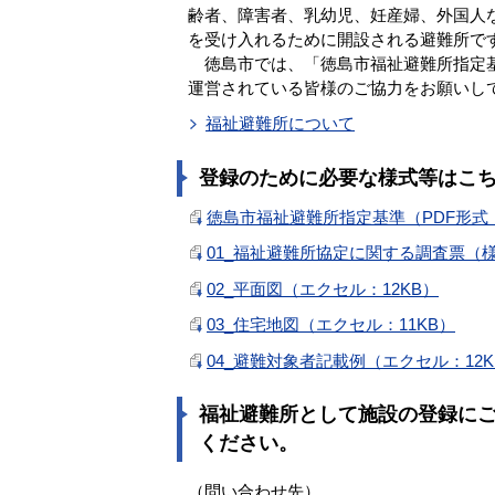
齢者、障害者、乳幼児、妊産婦、外国人
を受け入れるために開設される避難所で
徳島市では、「徳島市福祉避難所指定基
運営されている皆様のご協力をお願いし
福祉避難所について
登録のために必要な様式等はこ
徳島市福祉避難所指定基準（PDF形式：2
01_福祉避難所協定に関する調査票（様
02_平面図（エクセル：12KB）
03_住宅地図（エクセル：11KB）
04_避難対象者記載例（エクセル：12K
福祉避難所として施設の登録に
ください。
（問い合わせ先）