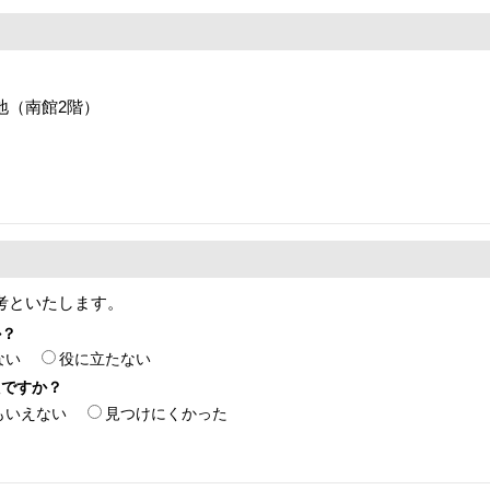
番地（南館2階）
考といたします。
か？
ない
役に立たない
たですか？
もいえない
見つけにくかった