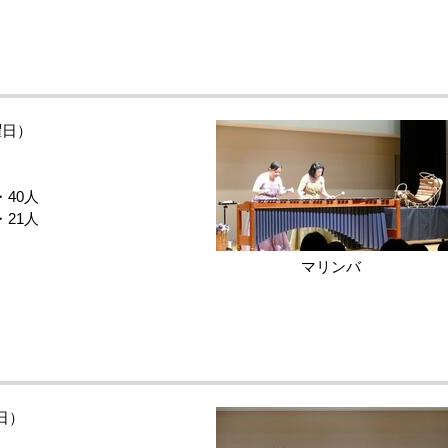
日）
40人
21人
マリンバ
日）