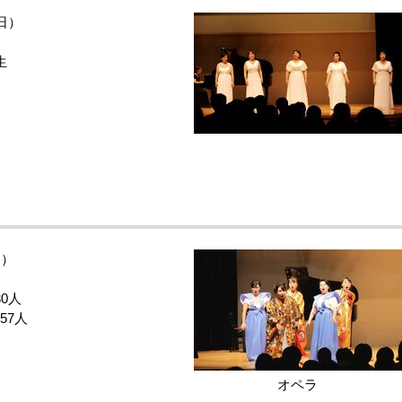
日）
生
）
0人
7人
オペラ