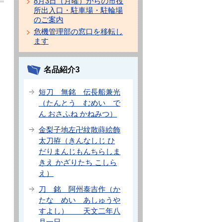
8月3日（月曜）からの市役
所出入口・駐車場・駐輪場
のご案内
危機管理部の窓口を移転し
ます
名品紹介3
短刀 無銘 伝長船兼光
（たんとう むめい で
ん おさふね かねみつ）
金梨子地左卍紋散蒔絵飾
太刀拵（きんなしじ ひ
だりまんじもんちらしま
きえ かざりたち こしら
え）
刀 銘 阿州泰吉作（か
たな めい あしゅうや
すよし） 天文二年八
月一日