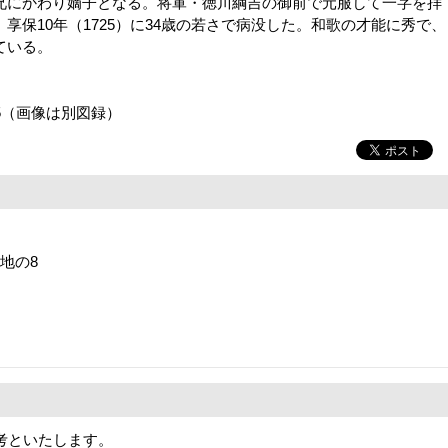
にかわり嫡子となる。将軍・徳川綱吉の御前で元服して一字を拝
享保10年（1725）に34歳の若さで病没した。和歌の才能に秀で、
ている。
.75（画像は別図録）
番地の8
考といたします。