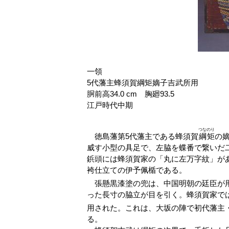
一領
5代藩主蜂須賀綱矩嫡子吉武所用
胴前高34.0 cm 胸廻93.5
江戸時代中期
つなのり
徳島藩第5代藩主である蜂須賀
綱矩
の
威す小型の具足で、左脇を蝶番で繋いだ
鋲頭には蜂須賀家の「丸に左万字紋」が
袴仕立ての伊予佩楯である。
張懸黒漆塗の兜は、中国明朝の廷臣が
った長寸の脇立が目を引く。蜂須賀家で
用された。これは、大坂の陣で初代藩主
る。