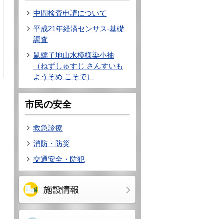
中間検査申請について
平成21年経済センサス-基礎
調査
鼠繻子地山水模様染小袖
（ねずしゅすじ さんすいも
ようぞめ こそで）
市民の安全
救急診療
消防・防災
交通安全・防犯