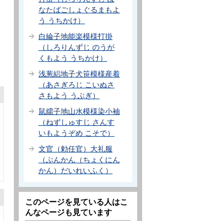
なたばごしょぐるまもよ
う うちかけ）
白綸子地能楽模様打掛
（しろりんずじ のうが
くもよう うちかけ）
浅葱絽地子犬笹模様産着
（あさぎろじ こいぬさ
さもよう うぶぎ）
鼠繻子地山水模様染小袖
（ねずしゅすじ さんす
いもようぞめ こそで）
文官（勅任官）大礼服
（ぶんかん（ちょくにん
かん）だいれいふく）
このページを見ている人はこ
んなページも見ています