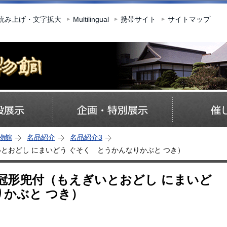
このページの本文へ移動
読み上げ・文字拡大
Multilingual
携帯サイト
サイトマップ
物館
名品紹介
名品紹介3
とおどし にまいどう ぐそく とうかんなりかぶと つき）
冠形兜付（もえぎいとおどし にまいど
りかぶと つき）