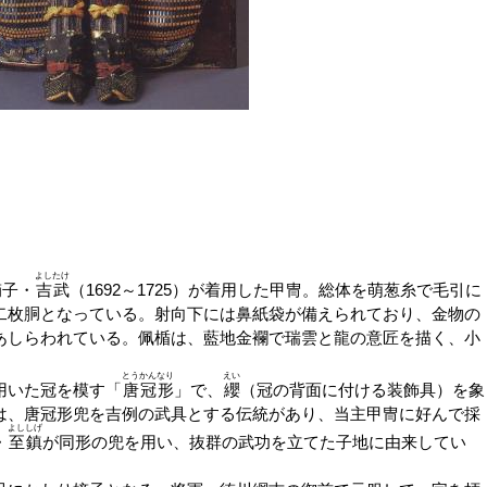
よしたけ
嫡子・
吉武
（1692～1725）が着用した甲冑。総体を萌葱糸で毛引に
二枚胴となっている。射向下には鼻紙袋が備えられており、金物の
あしらわれている。佩楯は、藍地金襴で瑞雲と龍の意匠を描く、小
とうかんなり
えい
用いた冠を模す「
唐冠形
」で、
纓
（冠の背面に付ける装飾具）を象
は、唐冠形兜を吉例の武具とする伝統があり、当主甲冑に好んで採
よししげ
・
至鎮
が同形の兜を用い、抜群の武功を立てた子地に由来してい