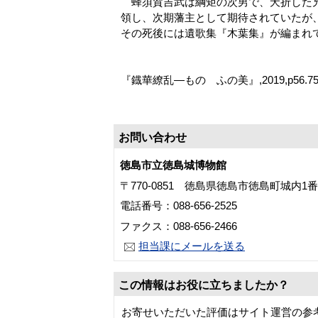
蜂須賀吉武は綱矩の次男で、夭折した兄
領し、次期藩主として期待されていたが、
その死後には遺歌集『木葉集』が編まれ
『鐡華繚乱―ものゝふの美』,2019,p56
お問い合わせ
徳島市立徳島城博物館
〒770-0851 徳島県徳島市徳島町城内1
電話番号：088-656-2525
ファクス：088-656-2466
担当課にメールを送る
この情報はお役に立ちましたか？
お寄せいただいた評価はサイト運営の参