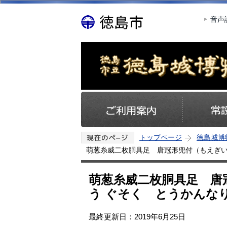
音声
トップページ
徳島城博
萌葱糸威二枚胴具足 唐冠形兜付（もえぎい
萌葱糸威二枚胴具足 唐
う ぐそく とうかんな
最終更新日：2019年6月25日