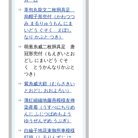
革包丸龍文二枚胴具足
烏帽子形兜付（かわつつ
み まるりゅうもん にま
いどう ぐそく えぼし
なり かぶと つき）
萌葱糸威二枚胴具足 唐
冠形兜付（もえぎいとお
どし にまいどう ぐそ
く とうかんなりかぶと
つき）
紫糸威大鎧（むらさきい
とおどし おおよろい）
薄紅縮緬地藤燕模様友禅
染産着（うすべにちりめ
んじ ふじつばめもよう
ゆうぜんぞめ うぶぎ）
白綸子地花束御所車模様
打掛（しろりんずじ は