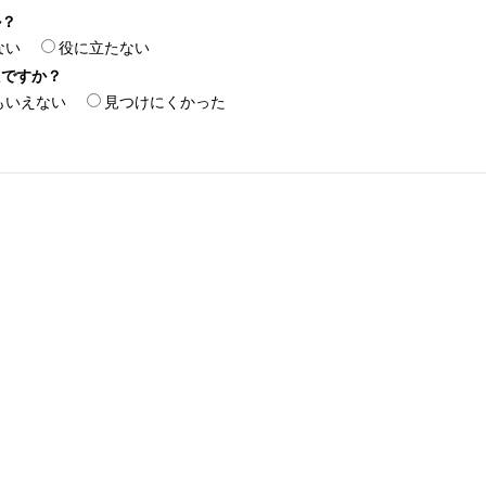
か？
ない
役に立たない
たですか？
もいえない
見つけにくかった