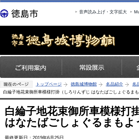
この
音声読み上げ・文字拡大
Mu
トップページ
徳島城博物館
名品紹介
名
白綸子地花束御所車模様打掛（しろりんずじ はなたばごしょぐるまも
白綸子地花束御所車模様打
はなたばごしょぐるまもよ
最終更新日：2019年6月25日