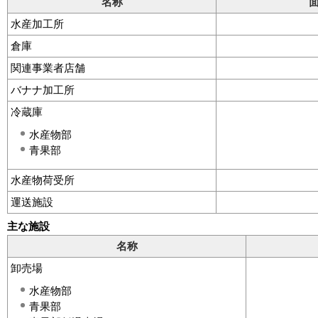
名称
水産加工所
倉庫
関連事業者店舗
バナナ加工所
冷蔵庫
水産物部
青果部
水産物荷受所
運送施設
主な施設
名称
卸売場
水産物部
青果部