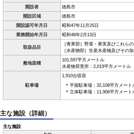
開設者
徳島市
開設区域
徳島市
開設認可年月日
昭和47年11月25日
業務開始年月日
昭和48年2月13日
［青果部］野菜・果実及びこれらの
取扱品目
［水産物部］生産水産物及びその加
101,597平方メートル
敷地面積
水産物荷受所：2,019平方メートル
1,910台収容
駐車場
平面駐車場：32,108平方メート
立体駐車場：11,906平方メート
主な施設（詳細）
主な施設