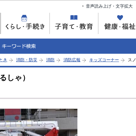
このページの本文へ移動
音声読み上げ・文字拡大
とき
消防・防災
消防
消防広報
キッズコーナー
ス
るしゃ）