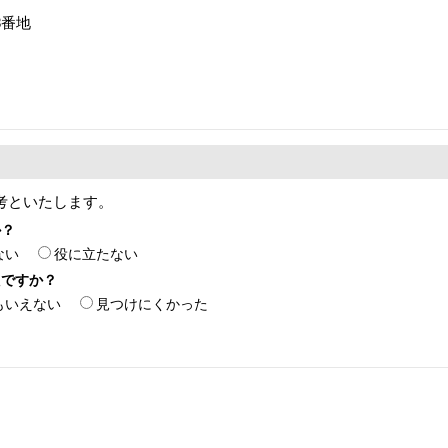
8番地
考といたします。
か？
ない
役に立たない
たですか？
もいえない
見つけにくかった