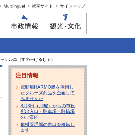
Multilingual
携帯サイト
サイトマップ
ノーケル車（すのーけるしゃ）
注目情報
電動船HARMO艇を活用し
たクルーズ商品を企画して
みませんか
8月3日（月曜）からの市役
所出入口・駐車場・駐輪場
のご案内
危機管理部の窓口を移転し
ます