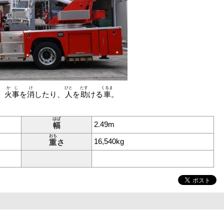
かじ
け
ひと
たす
くるま
、
火事
を
消
したり、
人
を
助
ける
車
。
はば
2.49m
幅
おも
16,540kg
重
さ