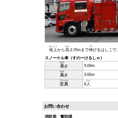
ちじょう
たか
の
地上
から
高
さ25mまで
伸
びるはしごで
スノーケル車（すのーけるしゃ）
なが
9.00m
長
さ
たか
3.65m
高
さ
ていいん
にん
定員
6
人
お問い合わせ
消防局 警防課