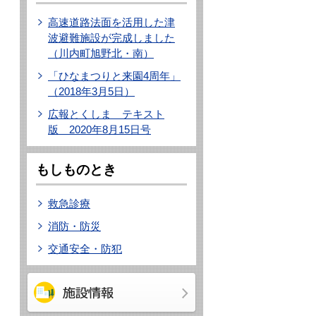
高速道路法面を活用した津
波避難施設が完成しました
（川内町旭野北・南）
「ひなまつりと来園4周年」
（2018年3月5日）
広報とくしま テキスト
版 2020年8月15日号
もしものとき
救急診療
消防・防災
交通安全・防犯