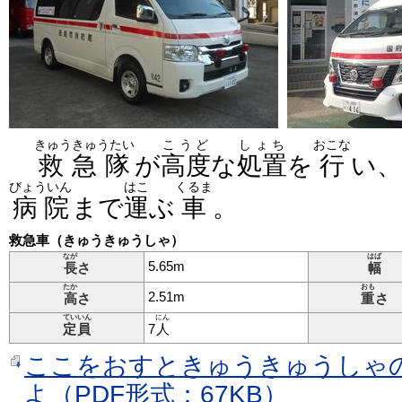
きゅうきゅうたい
こうど
しょち
おこな
救急隊
が
高度
な
処置
を
行
い、
びょういん
はこ
くるま
病院
まで
運
ぶ
車
。
救急車（きゅうきゅうしゃ）
なが
はば
5.65m
長
さ
幅
たか
おも
2.51m
高
さ
重
さ
ていいん
にん
定員
7
人
ここをおすときゅうきゅうしゃ
よ（PDF形式：67KB）