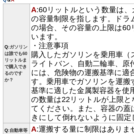
A
:60リットルという数量は
の容量制限を指します。ドラ
の場合、その容量の上限は6
います。
・注意事項
Q
:ガソリン
購入したガソリンを乗用車（
は誰でも60
リットルま
ライトバン、自動二輪車、原
で購入でき
には、危険物の運搬基準に適
るのです
か？
す。乗用車でガソリンを運搬
基準に適した金属製容器を使
の数量は22リットルが上限
てください。また、容器の蓋
きにして倒れないように固定
A
:運搬する量に制限はありま
Q
:自動車等