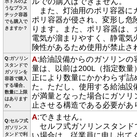
ルでの購入はできません。
ボトルのよ
うなプラス
また、灯油用のポリ容器に
チック容器
ポリ容器が侵され、変形し危
でも購入で
ります。また、ポリ容器は、
きますか？
電気が溜まりやすく、静電気
険性があるため使用が禁止さ
A
:給油設備からのガソリンの
Q
:ガソリン
スタンドで
量は、以前は200L（指定数
ガソリンを
正により数量にかかわらず詰
容器で購入
た。ただし、使用する給油設
する場合、
数量に上限
が満量となった場合にガソリ
はあります
止させる構造である必要があ
か。
A
:できません。
Q
:セルフ式
セルフ式ガソリンスタンド
ガソリンス
い場合は、従業員に申し出て
タンドで利