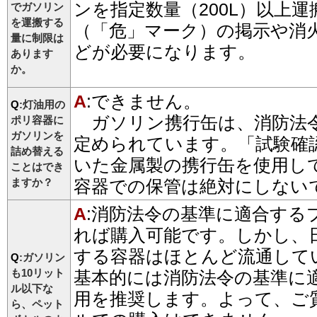
ンを指定数量（200L）以上
でガソリン
を運搬する
（「危」マーク）の掲示や消
量に制限は
どが必要になります。
あります
か。
A
:できません。
Q
:灯油用の
ガソリン携行缶は、消防法
ポリ容器に
ガソリンを
定められています。「試験確
詰め替える
いた金属製の携行缶を使用し
ことはでき
ますか？
容器での保管は絶対にしない
A
:消防法令の基準に適合する
れば購入可能です。しかし、
する容器はほとんど流通して
Q
:ガソリン
も10リット
基本的には消防法令の基準に
ル以下な
用を推奨します。よって、ご
ら、ペット