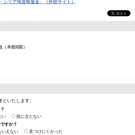
コ・シリア地震救援金」（外部サイト）
番地（本館6階）
考といたします。
か？
ない
役に立たない
たですか？
もいえない
見つけにくかった