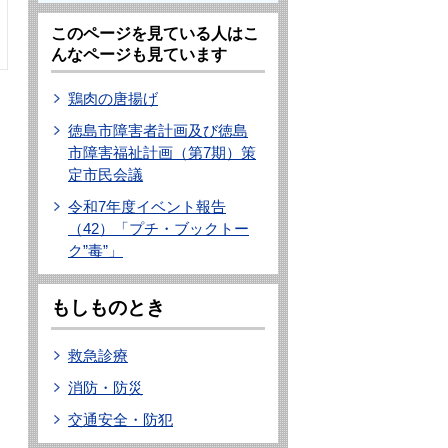
このページを見ている人はこ
んなページも見ています
鶏肉の唐揚げ
徳島市障害者計画及び徳島
市障害福祉計画（第7期）策
定市民会議
令和7年度イベント報告
（42）「プチ・ブックトー
ク”毒”」
もしものとき
救急診療
消防・防災
交通安全・防犯