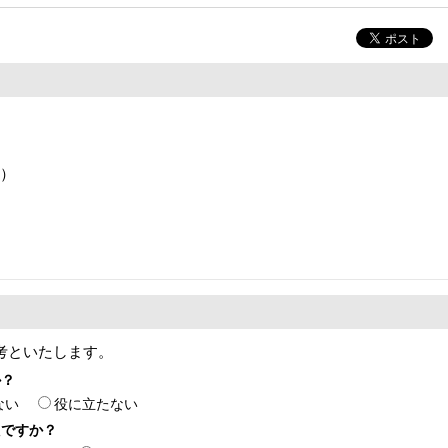
階）
考といたします。
か？
ない
役に立たない
たですか？