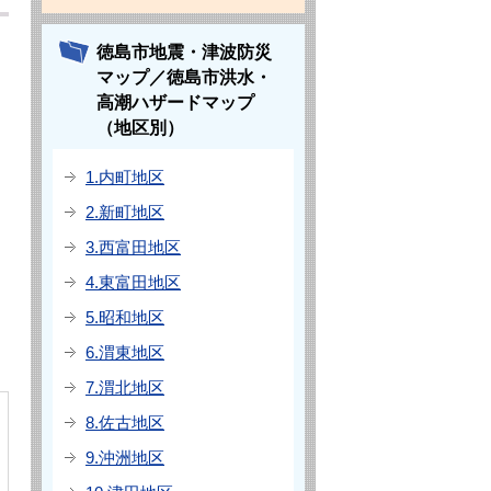
徳島市地震・津波防災
マップ／徳島市洪水・
高潮ハザードマップ
（地区別）
1.内町地区
2.新町地区
3.西富田地区
4.東富田地区
5.昭和地区
6.渭東地区
7.渭北地区
8.佐古地区
9.沖洲地区