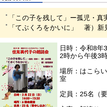
「この子を残して」ー孤児・真
「てぶくろをかいに」 著）新
日時：令和8年
2時から午後3時
場所：はこらい
室
定員：25名（