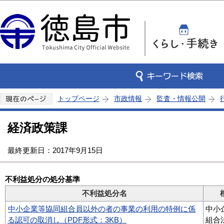
この
トップページ
市政情報
監査・情報公開
経済政策課
最終更新日：2017年9月15日
不利益処分の処分基準
不利益処分名
中小企業等協同組合員以外の者の事業の利用の特例に係
中小
る認可の取消し（PDF形式：3KB）
組合