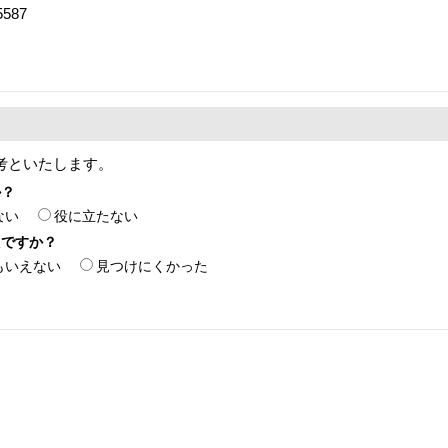
587
考といたします。
か？
ない
役に立たない
たですか？
もいえない
見つけにくかった