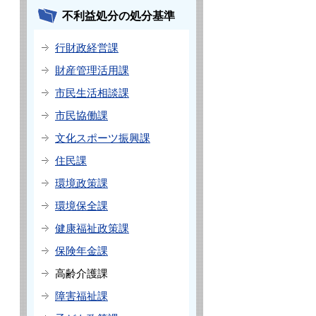
不利益処分の処分基準
行財政経営課
財産管理活用課
市民生活相談課
市民協働課
文化スポーツ振興課
住民課
環境政策課
環境保全課
健康福祉政策課
保険年金課
高齢介護課
障害福祉課