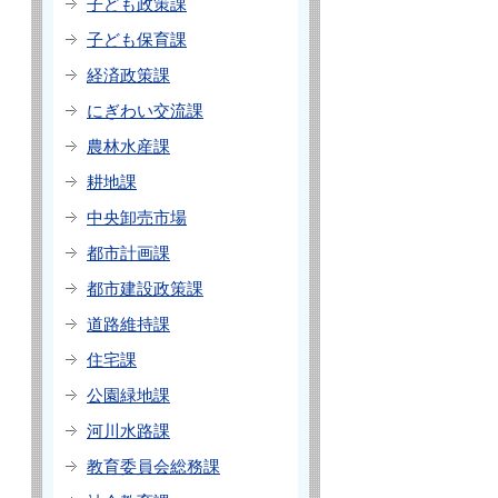
子ども政策課
子ども保育課
経済政策課
にぎわい交流課
農林水産課
耕地課
中央卸売市場
都市計画課
都市建設政策課
道路維持課
住宅課
公園緑地課
河川水路課
教育委員会総務課