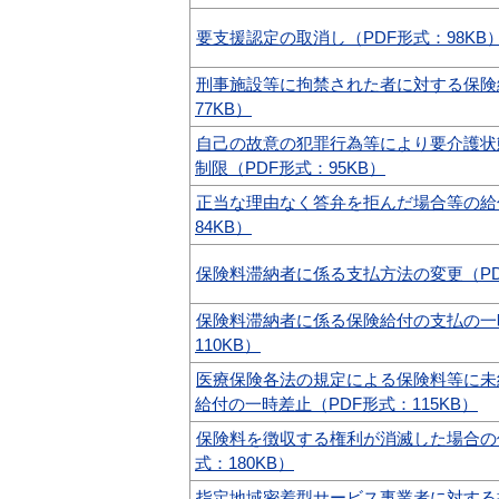
要支援認定の取消し（PDF形式：98KB
刑事施設等に拘禁された者に対する保険
77KB）
自己の故意の犯罪行為等により要介護状
制限（PDF形式：95KB）
正当な理由なく答弁を拒んだ場合等の給
84KB）
保険料滞納者に係る支払方法の変更（PDF
保険料滞納者に係る保険給付の支払の一
110KB）
医療保険各法の規定による保険料等に未
給付の一時差止（PDF形式：115KB）
保険料を徴収する権利が消滅した場合の
式：180KB）
指定地域密着型サービス事業者に対する