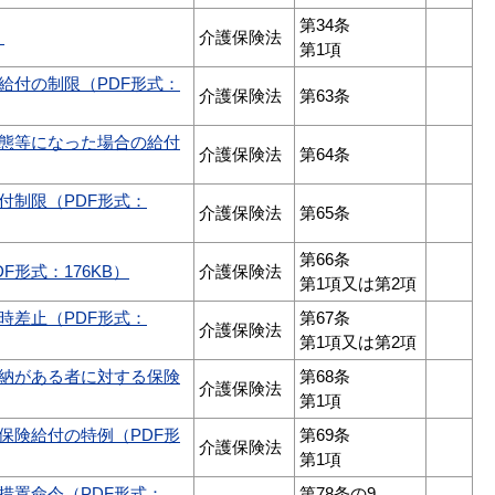
第34条
）
介護保険法
第1項
給付の制限（PDF形式：
介護保険法
第63条
態等になった場合の給付
介護保険法
第64条
付制限（PDF形式：
介護保険法
第65条
第66条
形式：176KB）
介護保険法
第1項又は第2項
時差止（PDF形式：
第67条
介護保険法
第1項又は第2項
納がある者に対する保険
第68条
介護保険法
第1項
保険給付の特例（PDF形
第69条
介護保険法
第1項
措置命令（PDF形式：
第78条の9