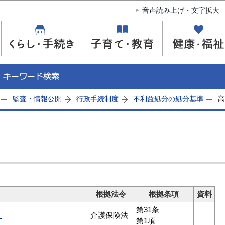
このページの本文へ移動
音声読み上げ・文字拡大
監査・情報公開
行政手続制度
不利益処分の処分基準
高
根拠法令
根拠条項
資料
第31条
）
介護保険法
第1項