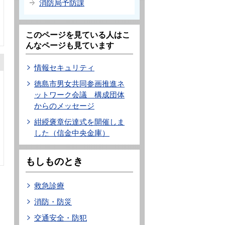
消防局予防課
このページを見ている人はこ
んなページも見ています
情報セキュリティ
徳島市男女共同参画推進ネ
ットワーク会議 構成団体
からのメッセージ
紺綬褒章伝達式を開催しま
した（信金中央金庫）
もしものとき
救急診療
消防・防災
交通安全・防犯