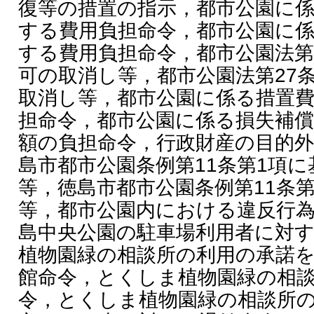
復等の措置の指示，都市公園に
する費用負担命令，都市公園に
する費用負担命令，都市公園法第
可の取消し等，都市公園法第27
取消し等，都市公園に係る措置
担命令，都市公園に係る損失補
額の負担命令，行政財産の目的
島市都市公園条例第11条第1項
等，徳島市都市公園条例第11条
等，都市公園内における違反行
島中央公園の駐車場利用者に対
植物園緑の相談所の利用の承諾
館命令，とくしま植物園緑の相
令，とくしま植物園緑の相談所