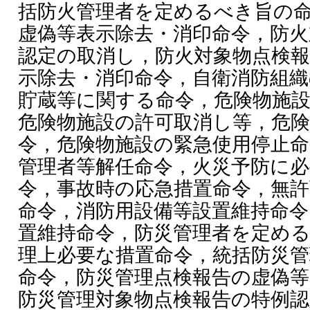
括防火管理者を定めるべき旨の
虚偽等表示除去・消印命令，防火
認定の取消し，防火対象物点検報
示除去・消印命令，自衛消防組織
貯蔵等に関する命令，危険物施
危険物施設の許可取消し等，危険
令，危険物施設の緊急使用停止命
管理者等解任命令，火災予防に必
令，事故時の応急措置命令，無
命令，消防用設備等設置維持命令
置維持命令，防災管理者を定め
理上必要な措置命令，統括防災
命令，防災管理点検報告の虚偽等
防災管理対象物点検報告の特例認