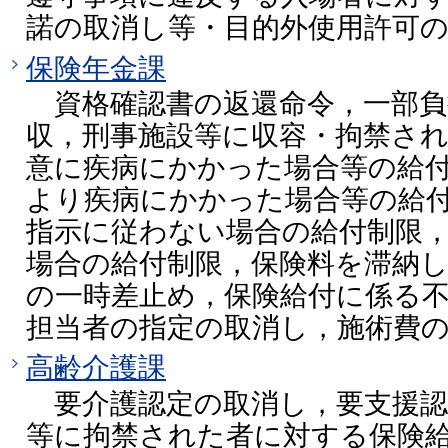
諾の取消し等・目的外使用許可
保険年金課
資格確認書の返還命令，一部負
収，刑事施設等に収容・拘禁さ
意に疾病にかかった場合等の給
より疾病にかかった場合等の給
指示に従わない場合の給付制限
場合の給付制限，保険料を滞納
の一時差止め，保険給付に係る
担当者の指定の取消し，施術費
高齢介護課
要介護認定の取消し，要支援認
等に拘禁された者に対する保険