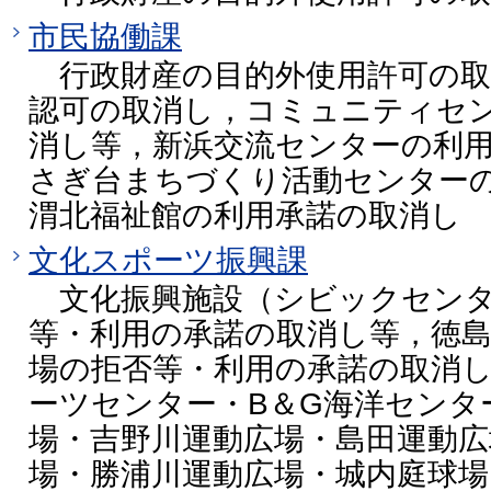
市民協働課
行政財産の目的外使用許可の取
認可の取消し，コミュニティセ
消し等，新浜交流センターの利
さぎ台まちづくり活動センター
渭北福祉館の利用承諾の取消し
文化スポーツ振興課
文化振興施設（シビックセンタ
等・利用の承諾の取消し等，徳
場の拒否等・利用の承諾の取消
ーツセンター・B＆G海洋センタ
場・吉野川運動広場・島田運動広
場・勝浦川運動広場・城内庭球場