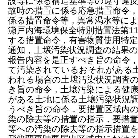
設等に係る構造基準等の遵守違
故時の措置に係る応急措置命令
係る措置命令等，異常渇水等に
瀬戸内海環境保全特別措置法第1
する措置命令，有害物質使用特
通知，土壌汚染状況調査の結果
報告内容を是正すべき旨の命令
て汚染されているおそれがある
われる場合の土壌汚染状況調査
き旨の命令，土壌汚染による健
がある土地に係る土壌汚染状況
うべき旨の命令，要措置区域内
染の除去等の措置の指示，要措
等への汚染の除去等の指示措置