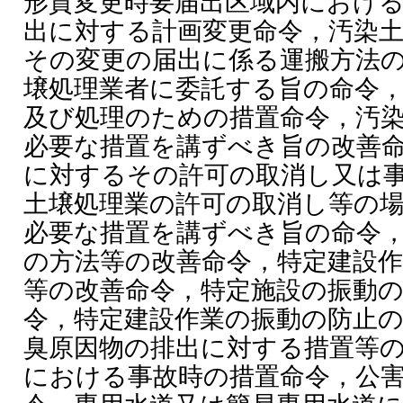
形質変更時要届出区域内におけ
出に対する計画変更命令，汚染
その変更の届出に係る運搬方法
壌処理業者に委託する旨の命令
及び処理のための措置命令，汚
必要な措置を講ずべき旨の改善
に対するその許可の取消し又は
土壌処理業の許可の取消し等の
必要な措置を講ずべき旨の命令
の方法等の改善命令，特定建設
等の改善命令，特定施設の振動
令，特定建設作業の振動の防止
臭原因物の排出に対する措置等
における事故時の措置命令，公