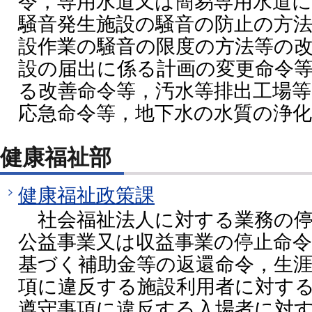
令，専用水道又は簡易専用水道
騒音発生施設の騒音の防止の方
設作業の騒音の限度の方法等の
設の届出に係る計画の変更命令
る改善命令等，汚水等排出工場
応急命令等，地下水の水質の浄
健康福祉部
健康福祉政策課
社会福祉法人に対する業務の停
公益事業又は収益事業の停止命令
基づく補助金等の返還命令，生
項に違反する施設利用者に対す
遵守事項に違反する入場者に対