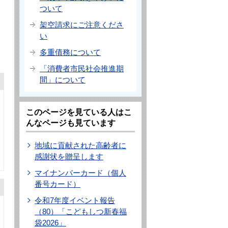
ついて
架空請求にご注意くださ
い
多重債務について
「消費者市民社会推進期
間」について
このページを見ている人はこ
んなページも見ています
地域に貢献された高齢者に
感謝状を贈呈します
マイナンバーカード（個人
番号カード）
令和7年度イベント報告
（80）「こどもしつ新春福
袋2026」