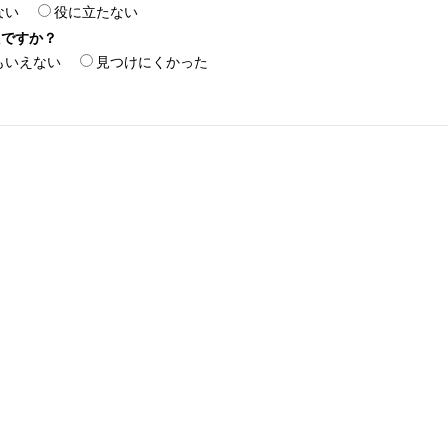
ない
役に立たない
たですか？
もいえない
見つけにくかった