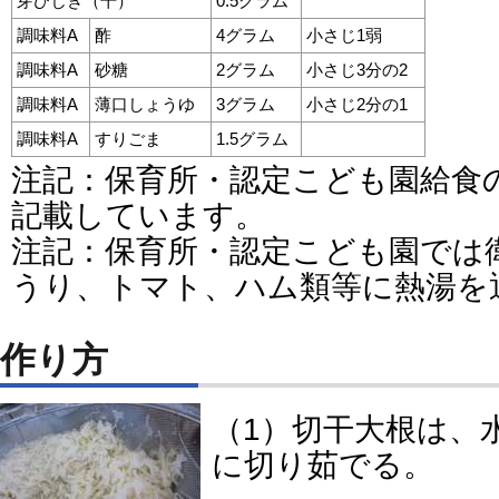
芽ひじき（干）
0.5グラム
調味料A
酢
4グラム
小さじ1弱
調味料A
砂糖
2グラム
小さじ3分の2
調味料A
薄口しょうゆ
3グラム
小さじ2分の1
調味料A
すりごま
1.5グラム
注記：保育所・認定こども園給食
記載しています。
注記：保育所・認定こども園では
うり、トマト、ハム類等に熱湯を
作り方
（1）切干大根は、
に切り茹でる。