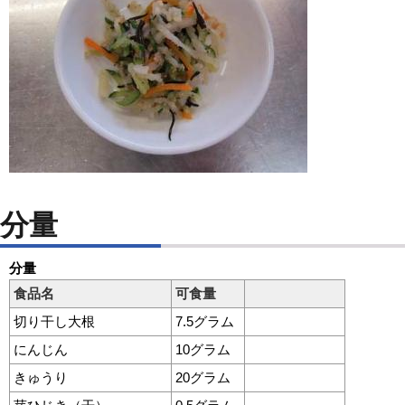
分量
分量
食品名
可食量
切り干し大根
7.5グラム
にんじん
10グラム
きゅうり
20グラム