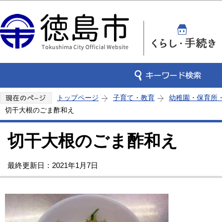
この
トップページ
子育て・教育
幼稚園・保育所
切干大根のごま酢和え
切干大根のごま酢和え
最終更新日：2021年1月7日