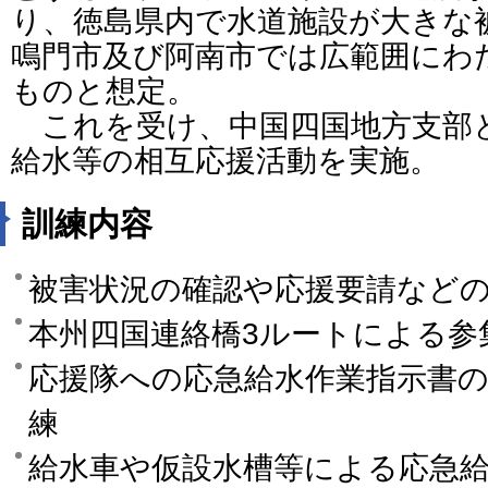
り、徳島県内で水道施設が大きな
鳴門市及び阿南市では広範囲にわ
ものと想定。
これを受け、中国四国地方支部
給水等の相互応援活動を実施。
訓練内容
被害状況の確認や応援要請など
本州四国連絡橋3ルートによる参
応援隊への応急給水作業指示書
練
給水車や仮設水槽等による応急