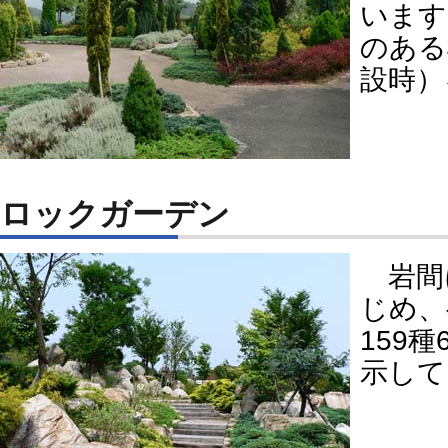
います
のある
設時）
ロックガーデン
岩間
じめ、
159種
示して