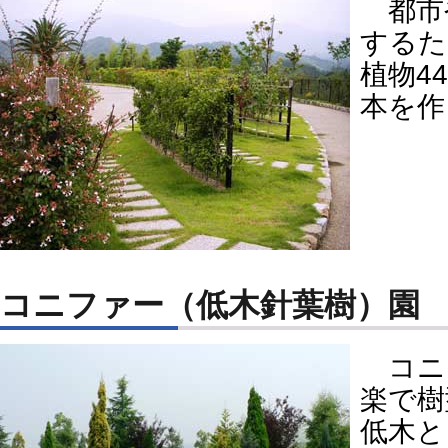
都市
するた
植物4
本を作
コニファー（低木針葉樹）園
コニ
楽で樹
低木と