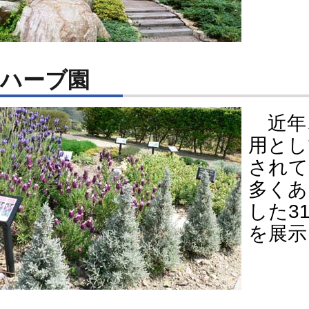
ハーブ園
近年
用とし
されて
多くあ
した3
を展示