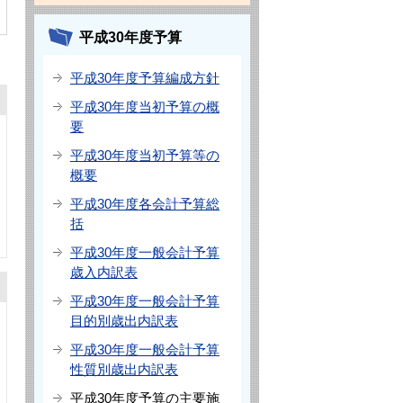
平成30年度予算
平成30年度予算編成方針
平成30年度当初予算の概
要
平成30年度当初予算等の
概要
平成30年度各会計予算総
括
平成30年度一般会計予算
歳入内訳表
平成30年度一般会計予算
目的別歳出内訳表
平成30年度一般会計予算
性質別歳出内訳表
平成30年度予算の主要施