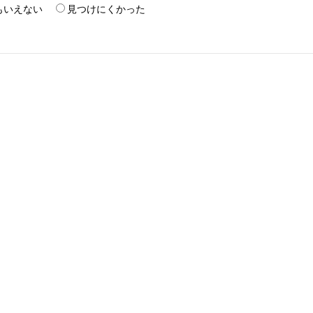
もいえない
見つけにくかった