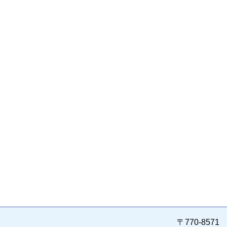
〒770-85