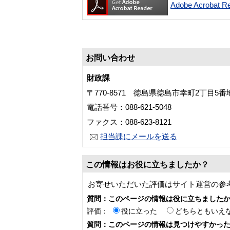
Adobe Acroba
お問い合わせ
財政課
〒770-8571 徳島県徳島市幸町2丁目5
電話番号：088-621-5048
ファクス：088-623-8121
担当課にメールを送る
この情報はお役に立ちましたか？
お寄せいただいた評価はサイト運営の参
質問：このページの情報は役に立ちました
評価：
役に立った
どちらともいえ
質問：このページの情報は見つけやすかっ