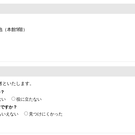
番地（本館9階）
考といたします。
か？
ない
役に立たない
たですか？
もいえない
見つけにくかった