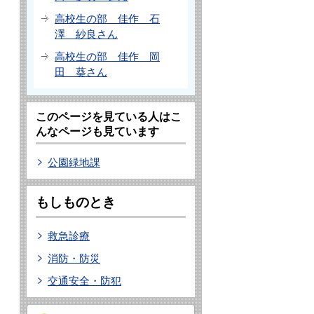
高校生の部 佳作 石
澤 紗良さん
高校生の部 佳作 岡
田 葵さん
このページを見ている人はこ
んなページも見ています
公園緑地課
もしものとき
救急診療
消防・防災
交通安全・防犯